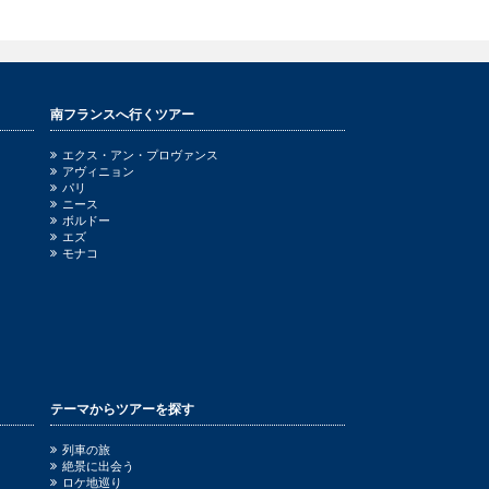
南フランスへ行くツアー
エクス・アン・プロヴァンス
アヴィニョン
パリ
ニース
ボルドー
エズ
モナコ
テーマからツアーを探す
列車の旅
絶景に出会う
ロケ地巡り