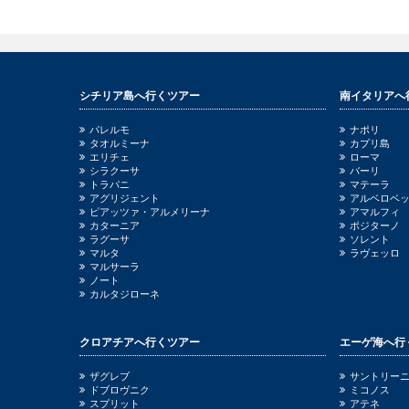
シチリア島へ行くツアー
南イタリアへ
パレルモ
ナポリ
タオルミーナ
カプリ島
エリチェ
ローマ
シラクーサ
バーリ
トラパニ
マテーラ
アグリジェント
アルベロベ
ピアッツァ・アルメリーナ
アマルフィ
カターニア
ポジターノ
ラグーサ
ソレント
マルタ
ラヴェッロ
マルサーラ
ノート
カルタジローネ
クロアチアへ行くツアー
エーゲ海へ行
ザグレブ
サントリー
ドブロヴニク
ミコノス
スプリット
アテネ