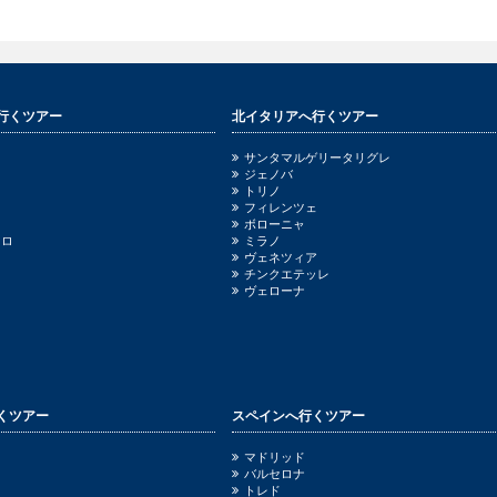
行くツアー
北イタリアへ行くツアー
サンタマルゲリータリグレ
ジェノバ
トリノ
フィレンツェ
ボローニャ
ッロ
ミラノ
ヴェネツィア
チンクエテッレ
ヴェローナ
くツアー
スペインへ行くツアー
ニ
マドリッド
バルセロナ
トレド