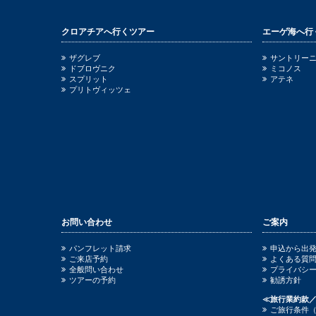
クロアチアへ行くツアー
エーゲ海へ行
ザグレブ
サントリー
ドブロヴニク
ミコノス
スプリット
アテネ
プリトヴィッツェ
お問い合わせ
ご案内
パンフレット請求
申込から出
ご来店予約
よくある質
全般問い合わせ
プライバシ
ツアーの予約
勧誘方針
≪旅行業約款
ご旅行条件