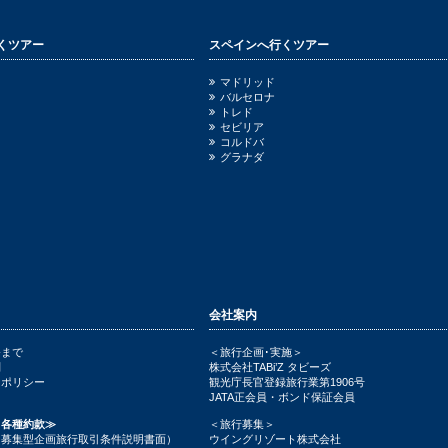
くツアー
スペインへ行くツアー
ニ
マドリッド
バルセロナ
トレド
セビリア
コルドバ
グラナダ
会社案内
発まで
＜旅行企画･実施＞
問
株式会社TABi’Z タビーズ
ーポリシー
観光庁長官登録旅行業第1906号
JATA正会員・ボンド保証会員
／各種約款≫
＜旅行募集＞
（募集型企画旅行取引条件説明書面）
ウイングリゾート株式会社