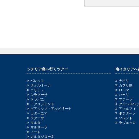
シチリア島へ行くツアー
南イタリアへ
パレルモ
ナポリ
タオルミーナ
カプリ島
エリチェ
ローマ
シラクーサ
バーリ
トラパニ
マテーラ
アグリジェント
アルベロベ
ピアッツァ・アルメリーナ
アマルフィ
カターニア
ポジターノ
ラグーサ
ソレント
マルタ
ラヴェッロ
マルサーラ
ノート
カルタジローネ