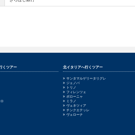
行くツアー
北イタリアへ行くツアー
サンタマルゲリータリグレ
ジェノバ
トリノ
フィレンツェ
ボローニャ
ッロ
ミラノ
ヴェネツィア
チンクエテッレ
ヴェローナ