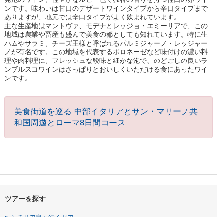
ンです。味わいは甘口のデザートワインタイプから辛口タイプまで
ありますが、地元では辛口タイプがよく飲まれています。
主な生産地はマントヴァ、モデナとレッジョ・エミーリアで、この
地域は農業や畜産も盛んで美食の都としても知れています。特に生
ハムやサラミ、チーズ王様と呼ばれるパルミジャーノ・レッジャー
ノが有名です。この地域を代表するボロネーゼなど味付けの濃い料
理や肉料理に、フレッシュな酸味と細かな泡で、のどごしの良いラ
ンブルスコワインはさっぱりとおいしくいただける食にあったワイ
ンです。
美食街道を巡る 中部イタリアとサン・マリーノ共
和国周遊とローマ8日間コース
ツアーを探す