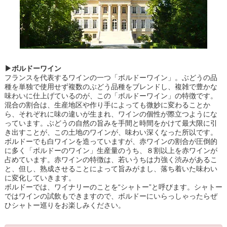
▶ボルドーワイン
フランスを代表するワインの一つ「ボルドーワイン」。ぶどうの品
種を単独で使用せず複数のぶどう品種をブレンドし、複雑で豊かな
味わいに仕上げているのが、この「ボルドーワイン」の特徴です。
混合の割合は、生産地区や作り手によっても微妙に変わることか
ら、それぞれに味の違いが生まれ、ワインの個性が際立つようにな
っています。ぶどうの自然の旨みを手間と時間をかけて最大限に引
き出すことが、この土地のワインが、味わい深くなった所以です。
ボルドーでも白ワインを造っていますが、赤ワインの割合が圧倒的
に多く「ボルドーのワイン」生産量のうち、８割以上を赤ワインが
占めています。赤ワインの特徴は、若いうちは力強く渋みがあるこ
と、但し、熟成させることによって旨みがまし、落ち着いた味わい
に変化していきます。
ボルドーでは、ワイナリーのことを“シャトー”と呼びます。シャトー
ではワインの試飲もできますので、ボルドーにいらっしゃったらぜ
ひシャトー巡りをお楽しみください。