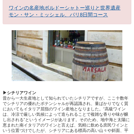
ワインの名産地ボルドーシャトー巡りと世界遺産
モン・サン・ミッシェル、パリ8日間コース
▶シチリアワイン
昔から一大生産地として知られていたシチリアですが、ここ十数年
でシチリアの優れたポテンシャルが再認識され、量ばかりでなく質
においてもイタリア屈指のワイン産地となりました。“高級ワイン
は、冷涼で厳しい気候によって造られることで複雑な香りや味が醸
し出される”というイメージがあります。そのため、地中海と太陽に
恵まれた南イタリアのワインと言えば、気軽に飲める庶民ワインと
いう位置づけでしたが、シチリアにある標高の高い山々や斜面、平