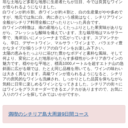
坦な土地など多彩な地形に生産者たちが注目、今では良質なワイン
が造られるようになりました。
白ワインが約６割、赤ワインが約４割と、白の生産量がやや多めで
すが、地元では魚に白、肉に赤という感覚はなく、シチリアワイン
全般がシチリア料理全般にぴったりといった具合です。
白ワインの特徴は、南の産地らしくたっぷりとした果実味がありな
がら、フレッシュな酸味を備えています。主な栽培地はマルサラ一
帯で、海岸沿いにメッシーナまで広がっています。スプマンテか
ら、辛口、デザートワイン、マルサラ・ワインまで、バラエティ豊
かなタイプが揃うシチリアの白ワインをお楽しみ下さい。
太陽の恵みをたっぷりに浴びた豊かなボデイと素朴な風味。そして
何より、変化にとんだ地形がもたらす多様性がシチリア赤ワインの
魅力です。穏やかな平地と、標高1000メートルを超すエトナ山の急
斜面に広がる畑では、たとえ同じ品種を用いても、ワインの味わい
は大きく異なります。高級ワインが造られるようになると、シチリ
アの庶民的なワインも洗練され、しっかりとした品質を保ちながら
気軽に日常に楽しめるワインとなってきました。シチリアの街々に
はワインをグラスオーダーできるエノテカがありますので、お気に
入りのワインを探してみてはいかがですか。
満喫のシチリア島大周遊9日間コース