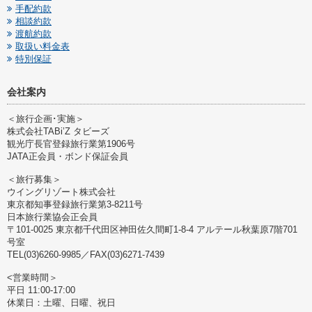
手配約款
相談約款
渡航約款
取扱い料金表
特別保証
会社案内
＜旅行企画･実施＞
株式会社TABi’Z タビーズ
観光庁長官登録旅行業第1906号
JATA正会員・ボンド保証会員
＜旅行募集＞
ウイングリゾート株式会社
東京都知事登録旅行業第3-8211号
日本旅行業協会正会員
〒101-0025 東京都千代田区神田佐久間町1-8-4 アルテール秋葉原7階701
号室
TEL(03)6260-9985／FAX(03)6271-7439
<営業時間＞
平日 11:00-17:00
休業日：土曜、日曜、祝日