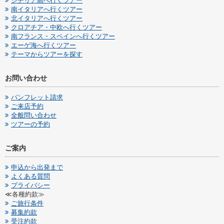
シチリア島へ行くツアー
南イタリアへ行くツアー
北イタリアへ行くツアー
クロアチア・中欧へ行くツアー
南フランス・スペインへ行くツアー
エーゲ海へ行くツアー
テーマからツアーを探す
お問い合わせ
パンフレット請求
ご来店予約
全般問い合わせ
ツアーの予約
ご案内
申込から出発まで
よくある質問
プライバシー
≪各種約款≫
ご旅行条件
募集約款
受注約款