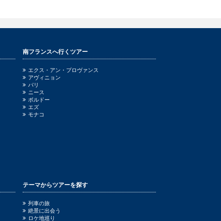
南フランスへ行くツアー
エクス・アン・プロヴァンス
アヴィニョン
パリ
ニース
ボルドー
エズ
モナコ
テーマからツアーを探す
列車の旅
絶景に出会う
ロケ地巡り