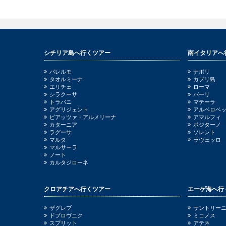
シチリア島へ行くツアー
南イタリアへ
パレルモ
ナポリ
タオルミーナ
カプリ島
エリチェ
ローマ
シラクーサ
バーリ
トラパニ
マテーラ
アグリジェント
アルベロベ
ピアッツァ・アルメリーナ
アマルフィ
カターニア
ポジターノ
ラグーサ
ソレント
マルタ
ラヴェッロ
マルサーラ
ノート
カルタジローネ
クロアチアへ行くツアー
エーゲ海へ行
ザグレブ
サントリー
ドブロヴニク
ミコノス
スプリット
アテネ