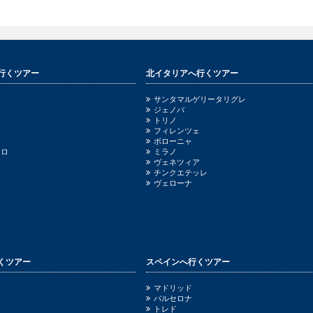
行くツアー
北イタリアへ行くツアー
サンタマルゲリータリグレ
ジェノバ
トリノ
フィレンツェ
ボローニャ
ッロ
ミラノ
ヴェネツィア
チンクエテッレ
ヴェローナ
くツアー
スペインへ行くツアー
ニ
マドリッド
バルセロナ
トレド