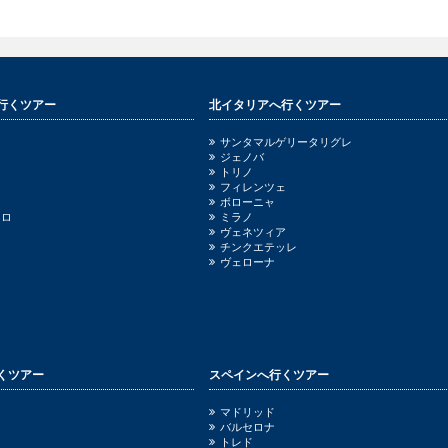
行くツアー
北イタリアへ行くツアー
サンタマルゲリータリグレ
ジェノバ
トリノ
フィレンツェ
ボローニャ
ッロ
ミラノ
ヴェネツィア
チンクエテッレ
ヴェローナ
くツアー
スペインへ行くツアー
ニ
マドリッド
バルセロナ
トレド