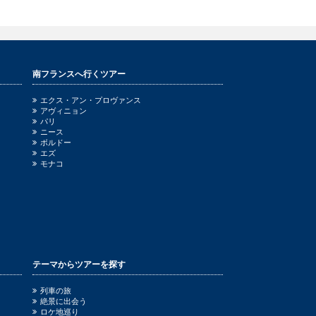
南フランスへ行くツアー
エクス・アン・プロヴァンス
アヴィニョン
パリ
ニース
ボルドー
エズ
モナコ
テーマからツアーを探す
列車の旅
絶景に出会う
ロケ地巡り