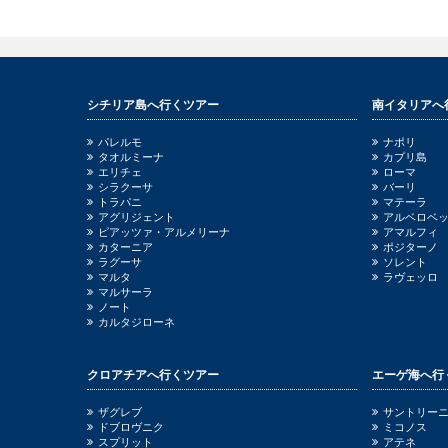
シチリア島へ行くツアー
南イタリアへ
パレルモ
ナポリ
タオルミーナ
カプリ島
エリチェ
ローマ
シラクーサ
バーリ
トラパニ
マテーラ
アグリジェント
アルベロベ
ピアッツァ・アルメリーナ
アマルフィ
カターニア
ポジターノ
ラグーサ
ソレント
マルタ
ラヴェッロ
マルサーラ
ノート
カルタジローネ
クロアチアへ行くツアー
エーゲ海へ行
ザグレブ
サントリー
ドブロヴニク
ミコノス
スプリット
アテネ