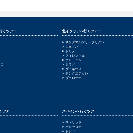
行くツアー
北イタリアへ行くツアー
サンタマルゲリータリグレ
ジェノバ
トリノ
フィレンツェ
ボローニャ
ッロ
ミラノ
ヴェネツィア
チンクエテッレ
ヴェローナ
くツアー
スペインへ行くツアー
ニ
マドリッド
バルセロナ
トレド