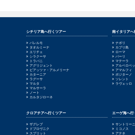
シチリア島へ行くツアー
南イタリアへ
パレルモ
ナポリ
タオルミーナ
カプリ島
エリチェ
ローマ
シラクーサ
バーリ
トラパニ
マテーラ
アグリジェント
アルベロベ
ピアッツァ・アルメリーナ
アマルフィ
カターニア
ポジターノ
ラグーサ
ソレント
マルタ
ラヴェッロ
マルサーラ
ノート
カルタジローネ
クロアチアへ行くツアー
エーゲ海へ行
ザグレブ
サントリー
ドブロヴニク
ミコノス
スプリット
アテネ