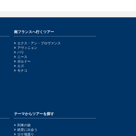
南フランスへ行くツアー
エクス・アン・プロヴァンス
アヴィニョン
パリ
ニース
ボルドー
エズ
モナコ
テーマからツアーを探す
列車の旅
絶景に出会う
ロケ地巡り