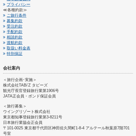
プライバシー
≪各種約款≫
ご旅行条件
募集約款
受注約款
手配約款
相談約款
渡航約款
取扱い料金表
特別保証
会社案内
＜旅行企画･実施＞
株式会社TABi’Z タビーズ
観光庁長官登録旅行業第1906号
JATA正会員・ボンド保証会員
＜旅行募集＞
ウイングリゾート株式会社
東京都知事登録旅行業第3-8211号
日本旅行業協会正会員
〒101-0025 東京都千代田区神田佐久間町1-8-4 アルテール秋葉原7階701
号室