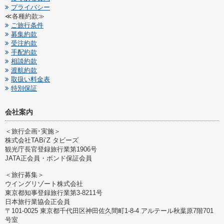
プライバシー
≪各種約款≫
ご旅行条件
募集約款
受注約款
手配約款
相談約款
渡航約款
取扱い料金表
特別保証
会社案内
＜旅行企画･実施＞
株式会社TABi’Z タビーズ
観光庁長官登録旅行業第1906号
JATA正会員・ボンド保証会員
＜旅行募集＞
ウイングリゾート株式会社
東京都知事登録旅行業第3-8211号
日本旅行業協会正会員
〒101-0025 東京都千代田区神田佐久間町1-8-4 アルテール秋葉原7階701
号室