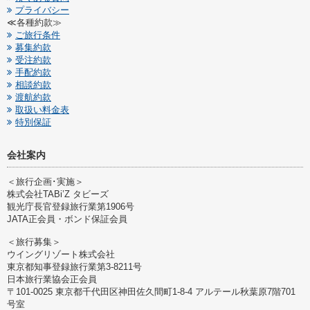
プライバシー
≪各種約款≫
ご旅行条件
募集約款
受注約款
手配約款
相談約款
渡航約款
取扱い料金表
特別保証
会社案内
＜旅行企画･実施＞
株式会社TABi’Z タビーズ
観光庁長官登録旅行業第1906号
JATA正会員・ボンド保証会員
＜旅行募集＞
ウイングリゾート株式会社
東京都知事登録旅行業第3-8211号
日本旅行業協会正会員
〒101-0025 東京都千代田区神田佐久間町1-8-4 アルテール秋葉原7階701
号室