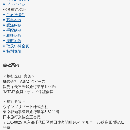
プライバシー
≪各種約款≫
ご旅行条件
募集約款
受注約款
手配約款
相談約款
渡航約款
取扱い料金表
特別保証
会社案内
＜旅行企画･実施＞
株式会社TABi’Z タビーズ
観光庁長官登録旅行業第1906号
JATA正会員・ボンド保証会員
＜旅行募集＞
ウイングリゾート株式会社
東京都知事登録旅行業第3-8211号
日本旅行業協会正会員
〒101-0025 東京都千代田区神田佐久間町1-8-4 アルテール秋葉原7階701
号室