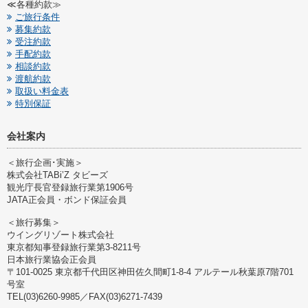
≪各種約款≫
ご旅行条件
募集約款
受注約款
手配約款
相談約款
渡航約款
取扱い料金表
特別保証
会社案内
＜旅行企画･実施＞
株式会社TABi’Z タビーズ
観光庁長官登録旅行業第1906号
JATA正会員・ボンド保証会員
＜旅行募集＞
ウイングリゾート株式会社
東京都知事登録旅行業第3-8211号
日本旅行業協会正会員
〒101-0025 東京都千代田区神田佐久間町1-8-4 アルテール秋葉原7階701
号室
TEL(03)6260-9985／FAX(03)6271-7439