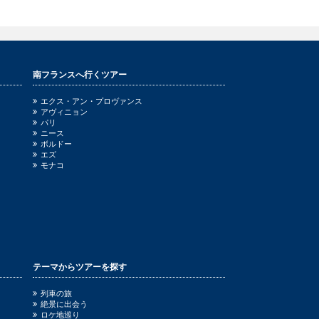
南フランスへ行くツアー
エクス・アン・プロヴァンス
アヴィニョン
パリ
ニース
ボルドー
エズ
モナコ
テーマからツアーを探す
列車の旅
絶景に出会う
ロケ地巡り