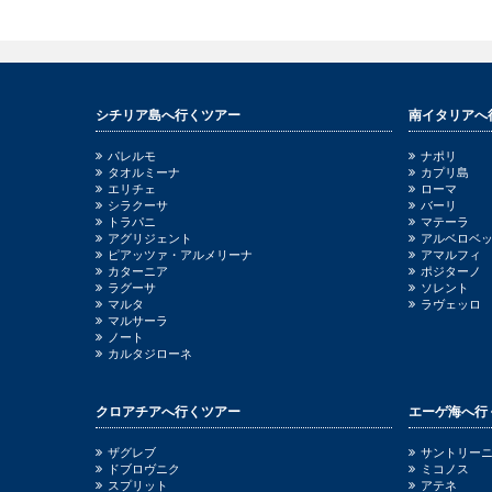
シチリア島へ行くツアー
南イタリアへ
パレルモ
ナポリ
タオルミーナ
カプリ島
エリチェ
ローマ
シラクーサ
バーリ
トラパニ
マテーラ
アグリジェント
アルベロベ
ピアッツァ・アルメリーナ
アマルフィ
カターニア
ポジターノ
ラグーサ
ソレント
マルタ
ラヴェッロ
マルサーラ
ノート
カルタジローネ
クロアチアへ行くツアー
エーゲ海へ行
ザグレブ
サントリー
ドブロヴニク
ミコノス
スプリット
アテネ