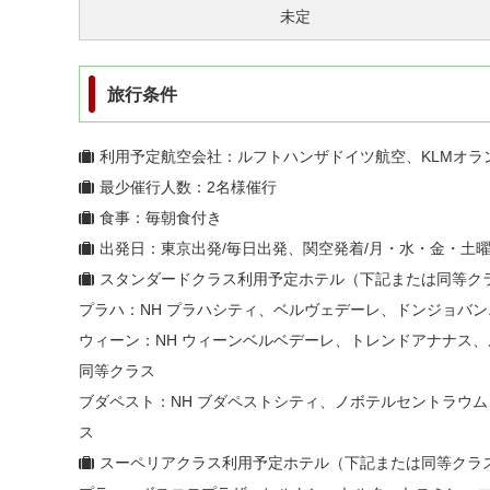
未定
旅行条件
利用予定航空会社：ルフトハンザドイツ航空、KLMオラ
最少催行人数：2名様催行
食事：毎朝食付き
出発日：東京出発/毎日出発、関空発着/月・水・金・土
スタンダードクラス利用予定ホテル（下記または同等ク
プラハ：NH プラハシティ、ベルヴェデーレ、ドンジョバ
ウィーン：NH ウィーンベルベデーレ、トレンドアナナス
同等クラス
ブダペスト：NH ブダペストシティ、ノボテルセントラウ
ス
スーペリアクラス利用予定ホテル（下記または同等クラ