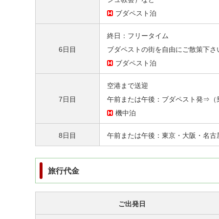
ブダペスト泊
終日：フリータイム
6日目
ブダペストの街を自由にご散策下さ
ブダペスト泊
空港まで送迎
7日目
午前または午後：ブダペスト発⇒（
機中泊
8日目
午前または午後：東京・大阪・名古
旅行代金
ご出発日