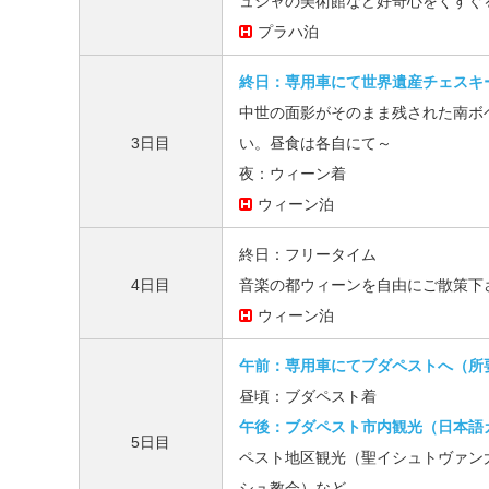
ュシャの美術館など好奇心をくすぐ
プラハ泊
終日：専用車にて世界遺産チェスキ
中世の面影がそのまま残された南ボ
3日目
い。昼食は各自にて～
夜：ウィーン着
ウィーン泊
終日：フリータイム
4日目
音楽の都ウィーンを自由にご散策下
ウィーン泊
午前：専用車にてブダペストへ（所
昼頃：ブダペスト着
午後：ブダペスト市内観光（日本語
5日目
ペスト地区観光（聖イシュトヴァン
シュ教会）など