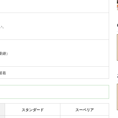
い。
乗継）
屋着
スタンダード
スーペリア