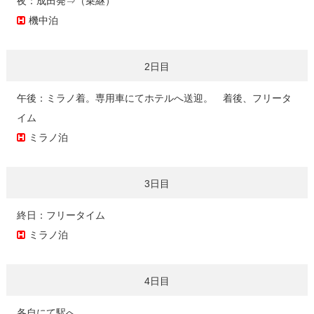
夜：成田発⇒（乗継）
機中泊
2日目
午後：ミラノ着。専用車にてホテルへ送迎。 着後、フリータ
イム
ミラノ泊
3日目
終日：フリータイム
ミラノ泊
4日目
各自にて駅へ