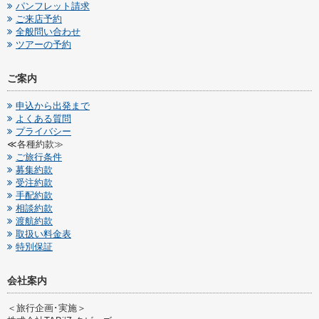
パンフレット請求
ご来店予約
全般問い合わせ
ツアーの予約
ご案内
申込から出発まで
よくある質問
プライバシー
≪各種約款≫
ご旅行条件
募集約款
受注約款
手配約款
相談約款
渡航約款
取扱い料金表
特別保証
会社案内
＜旅行企画･実施＞