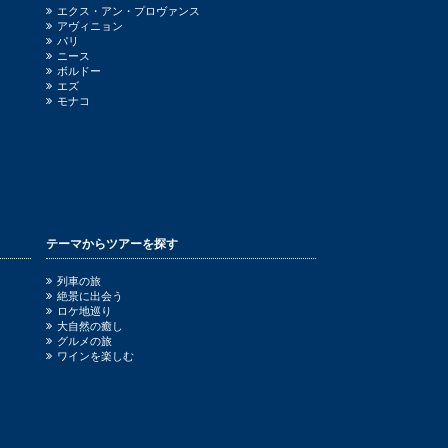
エクス・アン・プロヴァンス
アヴィニョン
パリ
ニース
ボルドー
エズ
モナコ
テーマからツアーを探す
列車の旅
絶景に出会う
ロケ地巡り
大自然の癒し
グルメの旅
ワインを楽しむ