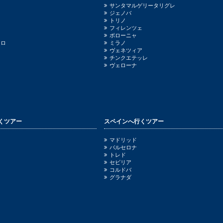
サンタマルゲリータリグレ
ジェノバ
トリノ
フィレンツェ
ボローニャ
ッロ
ミラノ
ヴェネツィア
チンクエテッレ
ヴェローナ
くツアー
スペインへ行くツアー
ニ
マドリッド
バルセロナ
トレド
セビリア
コルドバ
グラナダ