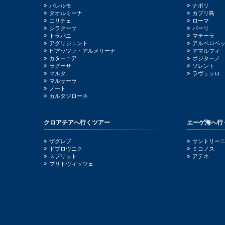
パレルモ
ナポリ
タオルミーナ
カプリ島
エリチェ
ローマ
シラクーサ
バーリ
トラパニ
マテーラ
アグリジェント
アルベロベ
ピアッツァ・アルメリーナ
アマルフィ
カターニア
ポジターノ
ラグーサ
ソレント
マルタ
ラヴェッロ
マルサーラ
ノート
カルタジローネ
クロアチアへ行くツアー
エーゲ海へ行
ザグレブ
サントリー
ドブロヴニク
ミコノス
スプリット
アテネ
プリトヴィッツェ