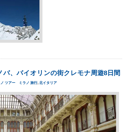
ノバ、バイオリンの街クレモナ周遊8日間
ノ ツアー ミラノ 旅行
,
北イタリア