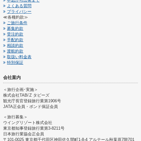
申込から出発まで
よくある質問
プライバシー
≪各種約款≫
ご旅行条件
募集約款
受注約款
手配約款
相談約款
渡航約款
取扱い料金表
特別保証
会社案内
＜旅行企画･実施＞
株式会社TABi’Z タビーズ
観光庁長官登録旅行業第1906号
JATA正会員・ボンド保証会員
＜旅行募集＞
ウイングリゾート株式会社
東京都知事登録旅行業第3-8211号
日本旅行業協会正会員
〒101-0025 東京都千代田区神田佐久間町1-8-4 アルテール秋葉原7階701